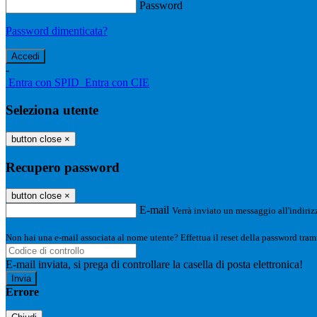
Password
Password dimenticata?
-
Entra con SPID
Entra con CIE
Seleziona utente
button close
×
Recupero password
button close
×
E-mail
Verrà inviato un messaggio all'indirizz
Non hai una e-mail associata al nome utente? Effettua il reset della password tram
E-mail inviata, si prega di controllare la casella di posta elettronica!
Errore