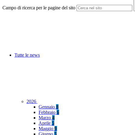
Campo di ricerca per le pagine del sito
Tutte le news
2026
Gennaio
8
Febbraio
6
Marzo
4
Aprile
5
Maggio
9
Giugno
5