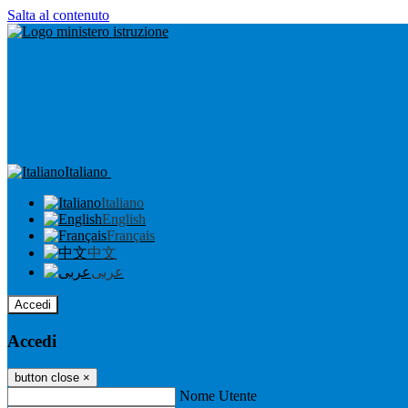
Salta al contenuto
Italiano
Italiano
English
Français
中文
عربى
Accedi
Accedi
button close
×
Nome Utente