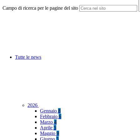
Campo di ricerca per le pagine del sito
Tutte le news
2026
Gennaio
8
Febbraio
6
Marzo
4
Aprile
5
Maggio
9
Giugno
5