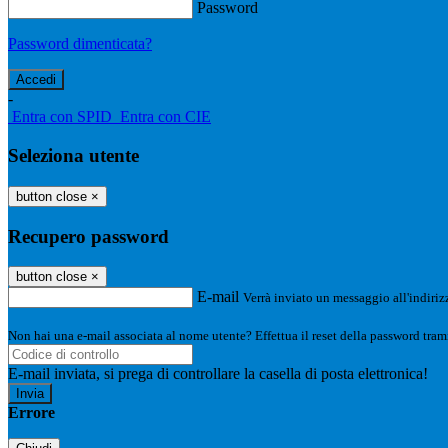
Password
Password dimenticata?
-
Entra con SPID
Entra con CIE
Seleziona utente
button close
×
Recupero password
button close
×
E-mail
Verrà inviato un messaggio all'indirizz
Non hai una e-mail associata al nome utente? Effettua il reset della password tram
E-mail inviata, si prega di controllare la casella di posta elettronica!
Errore