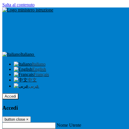
Salta al contenuto
Italiano
Italiano
English
Français
中文
عربى
Accedi
Accedi
button close
×
Nome Utente