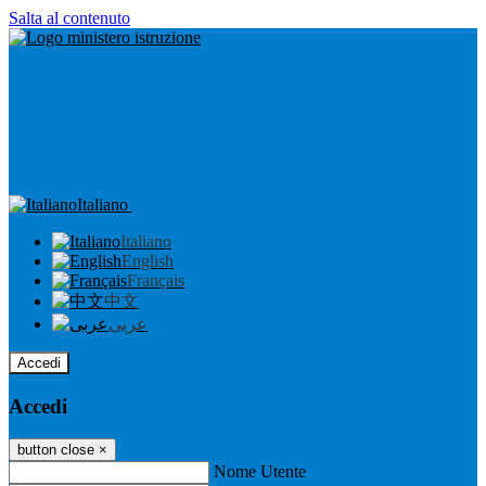
Salta al contenuto
Italiano
Italiano
English
Français
中文
عربى
Accedi
Accedi
button close
×
Nome Utente