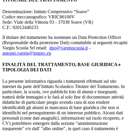
Denominazione: Istituto Comprensivo “Soave”
Codice meccanografico:
VRIC86100V
Sede: Viale della Vittoria 93 - 37038 Soave (VR)
C.F.: 92012440233
Il titolare del trattamento ha nominato un Data Protection Officer
(Responsabile della protezione Dati) contattabile ai seguenti recapiti:
Vargiu Scuola Srl
email:
dpo@vargiuscuola.it
-
antonio.vargiu@ingpec.eu
FINALITÀ DEL TRATTAMENTO, BASE GIURIDICA e
TIPOLOGIA DEI DATI
La presente informativa riguarda i trattamenti effettuati sul sito
internet da parte dell’Istituto Scolastico Titolare del Trattamento. In
particolare, la scuola, ove pubblichi foto di alunni e insegnanti,
tratterà delle immagini e lo farà al solo fine di documentare attività
didattiche di particolare pregio avendo cura di non rendere
identificabili gli alunni in mancanza di base giuridica che non si
identifichi nel perseguimento di un interesse pubblico. Alcuni dati
personali (come dati anagrafici, informazioni sul ruolo ricoperto, e
CV) potrebbero emergere dalla sezione "amministrazione
trasparente" e/o dall' "albo online", in quel caso il trattamento è