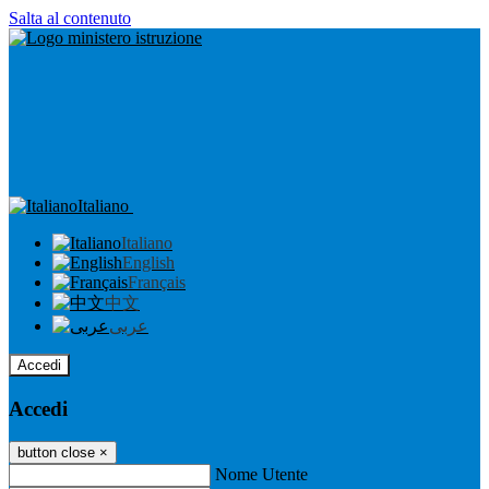
Salta al contenuto
Italiano
Italiano
English
Français
中文
عربى
Accedi
Accedi
button close
×
Nome Utente