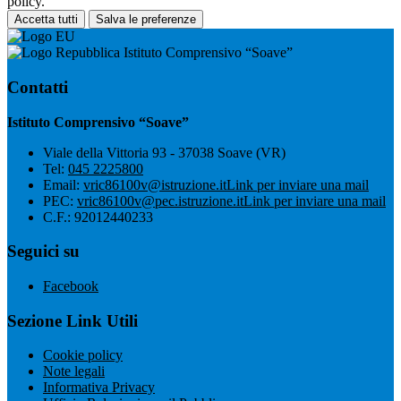
policy.
Accetta tutti
Salva le preferenze
Istituto Comprensivo “Soave”
Contatti
Istituto Comprensivo “Soave”
Viale della Vittoria 93 - 37038 Soave (VR)
Tel:
045 2225800
Email:
vric86100v@istruzione.it
Link per inviare una mail
PEC:
vric86100v@pec.istruzione.it
Link per inviare una mail
C.F.: 92012440233
Seguici su
Facebook
Sezione Link Utili
Cookie policy
Note legali
Informativa Privacy