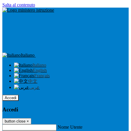
Salta al contenuto
Italiano
Italiano
English
Français
中文
عربى
Accedi
Accedi
button close
×
Nome Utente