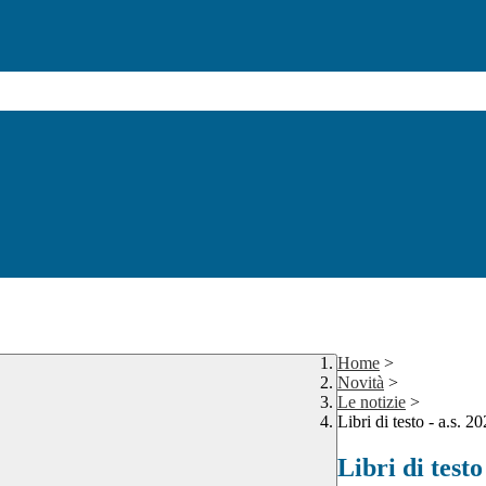
Home
>
Novità
>
Le notizie
>
Libri di testo - a.s. 2
Libri di testo