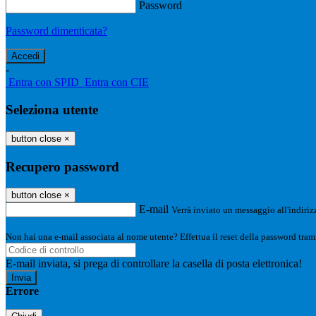
Password
Password dimenticata?
-
Entra con SPID
Entra con CIE
Seleziona utente
button close
×
Recupero password
button close
×
E-mail
Verrà inviato un messaggio all'indirizz
Non hai una e-mail associata al nome utente? Effettua il reset della password tram
E-mail inviata, si prega di controllare la casella di posta elettronica!
Errore