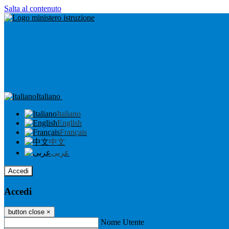
Salta al contenuto
Italiano
Italiano
English
Français
中文
عربى
Accedi
Accedi
button close
×
Nome Utente