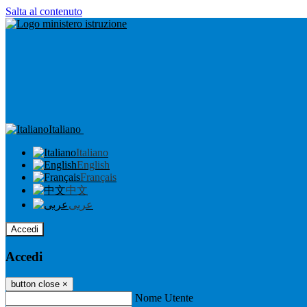
Salta al contenuto
Italiano
Italiano
English
Français
中文
عربى
Accedi
Accedi
button close
×
Nome Utente