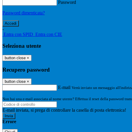
Password
Password dimenticata?
-
Entra con SPID
Entra con CIE
Seleziona utente
button close
×
Recupero password
button close
×
E-mail
Verrà inviato un messaggio all'indirizz
Non hai una e-mail associata al nome utente? Effettua il reset della password tram
E-mail inviata, si prega di controllare la casella di posta elettronica!
Errore