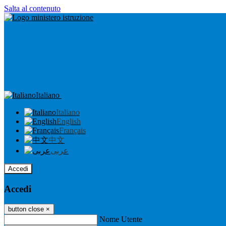
Salta al contenuto
Italiano
Italiano
English
Français
中文
عربى
Accedi
Accedi
button close
×
Nome Utente