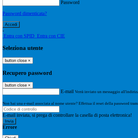
Password
Password dimenticata?
-
Entra con SPID
Entra con CIE
Seleziona utente
button close
×
Recupero password
button close
×
E-mail
Verrà inviato un messaggio all'indirizz
Non hai una e-mail associata al nome utente? Effettua il reset della password tram
E-mail inviata, si prega di controllare la casella di posta elettronica!
Errore