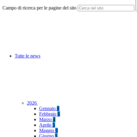
Campo di ricerca per le pagine del sito
Tutte le news
2026
Gennaio
8
Febbraio
6
Marzo
4
Aprile
5
Maggio
9
Giugno
5