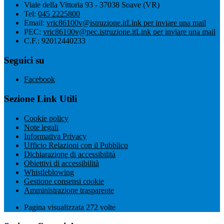
Viale della Vittoria 93 - 37038 Soave (VR)
Tel:
045 2225800
Email:
vric86100v@istruzione.it
Link per inviare una mail
PEC:
vric86100v@pec.istruzione.it
Link per inviare una mail
C.F.: 92012440233
Seguici su
Facebook
Sezione Link Utili
Cookie policy
Note legali
Informativa Privacy
Ufficio Relazioni con il Pubblico
Dichiarazione di accessibilità
Obiettivi di accessibilità
Whistleblowing
Gestione consensi cookie
Amministrazione trasparente
Pagina visualizzata
272
volte