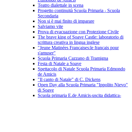
Teatro dialettale in scena
Progetto continuità Scuola Primaria - Scuola
Secondaria
Non si è mai finito di imparare
Salviamo vite
Prova di evacuazione con Protezione Civile
The brave king of Soave Castle: laboratorio di
scrittura creativa in lingua inglese
"Jeune Matinées Françaises:le français pour
s'amuser"
Scuola Primaria Cazzano di Tramigna
Festa di Natale a Soave
Spettacolo di Natale Scuola Primaria Edmondo
de Amicis
"Il canto di Natale" di C. Dickens
Open Day alla Scuola Primaria "Ippolito Nievo"
di Soave
Scuola primaria E.de Amicis-uscita didattica-