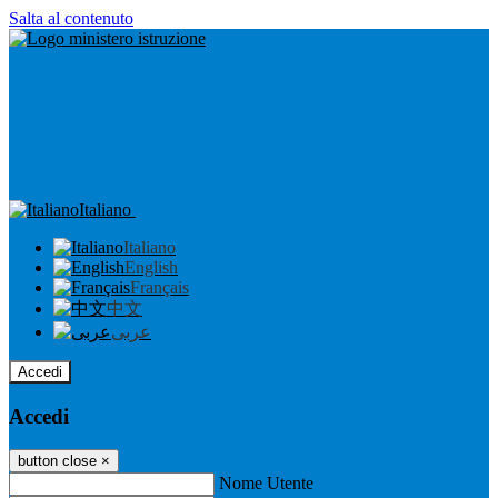
Salta al contenuto
Italiano
Italiano
English
Français
中文
عربى
Accedi
Accedi
button close
×
Nome Utente