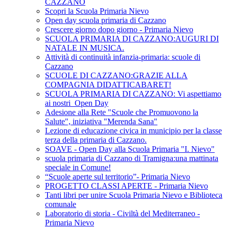
CAZZANO
Scopri la Scuola Primaria Nievo
Open day scuola primaria di Cazzano
Crescere giorno dopo giorno - Primaria Nievo
SCUOLA PRIMARIA DI CAZZANO:AUGURI DI
NATALE IN MUSICA.
Attività di continuità infanzia-primaria: scuole di
Cazzano
SCUOLE DI CAZZANO:GRAZIE ALLA
COMPAGNIA DIDATTICABARET!
SCUOLA PRIMARIA DI CAZZANO: Vi aspettiamo
ai nostri Open Day
Adesione alla Rete "Scuole che Promuovono la
Salute", iniziativa "Merenda Sana"
Lezione di educazione civica in municipio per la classe
terza della primaria di Cazzano.
SOAVE - Open Day alla Scuola Primaria "I. Nievo"
scuola primaria di Cazzano di Tramigna:una mattinata
speciale in Comune!
“Scuole aperte sul territorio”- Primaria Nievo
PROGETTO CLASSI APERTE - Primaria Nievo
Tanti libri per unire Scuola Primaria Nievo e Biblioteca
comunale
Laboratorio di storia - Civiltà del Mediterraneo -
Primaria Nievo