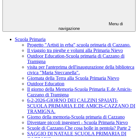
Menu di
navigazione
Scuola Primaria
Progetto "Artisti in erba",scuola primaria di Cazzano.
Il viaggio tra pieghe e volumi alla Primaria Nievo
Outdoor Education-Scuola primaria di Cazzano di
Tramigna
visita per l'anteprima dell'inaugurazione della biblioteca
civica "Maria Steccanella".
Giornata della Terra alla Scuola Primaria Nievo
Outdoor Education
Il giorno della Memoria-Scuola Primaria E.de Amicis-
Cazzano di Tramigna
6-2-2026-GIORNO DEI CALZINI SPAIATI-
SCUOLA PRIMARIA E.DE AMICIS-CAZZANO DI
TRAMIGNA.
Giorno della memoria-Scuola primaria di Cazzano
Diventare piccoli ingegneri - Scuola Primaria Nievo
Scuole di Cazzano.Che cosa bolle in pentola? Parte 2
SAGGIO DI NATALE SCUOLA PRIMARIA DI