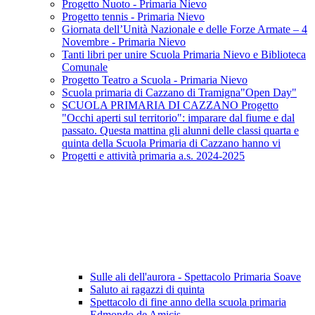
Progetto Nuoto - Primaria Nievo
Progetto tennis - Primaria Nievo
Giornata dell’Unità Nazionale e delle Forze Armate – 4
Novembre - Primaria Nievo
Tanti libri per unire Scuola Primaria Nievo e Biblioteca
Comunale
Progetto Teatro a Scuola - Primaria Nievo
Scuola primaria di Cazzano di Tramigna"Open Day"
SCUOLA PRIMARIA DI CAZZANO Progetto
"Occhi aperti sul territorio": imparare dal fiume e dal
passato. Questa mattina gli alunni delle classi quarta e
quinta della Scuola Primaria di Cazzano hanno vi
Progetti e attività primaria a.s. 2024-2025
Sulle ali dell'aurora - Spettacolo Primaria Soave
Saluto ai ragazzi di quinta
Spettacolo di fine anno della scuola primaria
Edmondo de Amicis