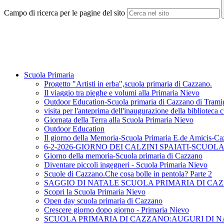
Campo di ricerca per le pagine del sito
Scuola Primaria
Progetto "Artisti in erba",scuola primaria di Cazzano.
Il viaggio tra pieghe e volumi alla Primaria Nievo
Outdoor Education-Scuola primaria di Cazzano di Trami
visita per l'anteprima dell'inaugurazione della biblioteca 
Giornata della Terra alla Scuola Primaria Nievo
Outdoor Education
Il giorno della Memoria-Scuola Primaria E.de Amicis-C
6-2-2026-GIORNO DEI CALZINI SPAIATI-SCUO
Giorno della memoria-Scuola primaria di Cazzano
Diventare piccoli ingegneri - Scuola Primaria Nievo
Scuole di Cazzano.Che cosa bolle in pentola? Parte 2
SAGGIO DI NATALE SCUOLA PRIMARIA DI CA
Scopri la Scuola Primaria Nievo
Open day scuola primaria di Cazzano
Crescere giorno dopo giorno - Primaria Nievo
SCUOLA PRIMARIA DI CAZZANO:AUGURI DI N