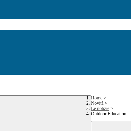
Home
>
Novità
>
Le notizie
>
Outdoor Education