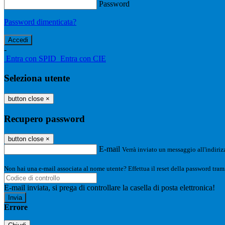
Password
Password dimenticata?
-
Entra con SPID
Entra con CIE
Seleziona utente
button close
×
Recupero password
button close
×
E-mail
Verrà inviato un messaggio all'indirizz
Non hai una e-mail associata al nome utente? Effettua il reset della password tram
E-mail inviata, si prega di controllare la casella di posta elettronica!
Errore