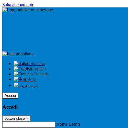
Salta al contenuto
Italiano
Italiano
English
Français
中文
عربى
Accedi
Accedi
button close
×
Nome Utente