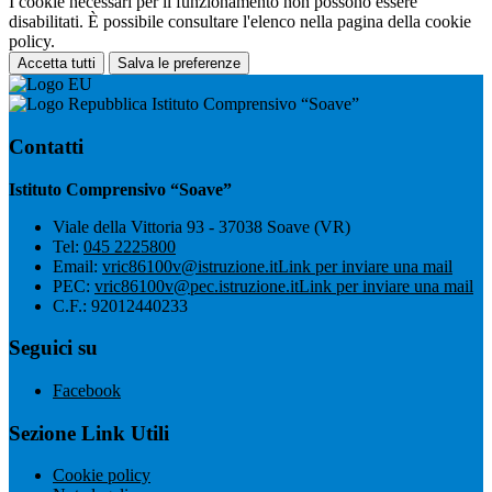
I cookie necessari per il funzionamento non possono essere
disabilitati. È possibile consultare l'elenco nella pagina della cookie
policy.
Accetta tutti
Salva le preferenze
Istituto Comprensivo “Soave”
Contatti
Istituto Comprensivo “Soave”
Viale della Vittoria 93 - 37038 Soave (VR)
Tel:
045 2225800
Email:
vric86100v@istruzione.it
Link per inviare una mail
PEC:
vric86100v@pec.istruzione.it
Link per inviare una mail
C.F.: 92012440233
Seguici su
Facebook
Sezione Link Utili
Cookie policy