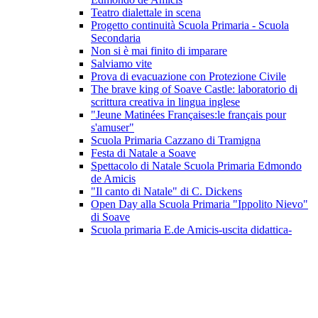
Teatro dialettale in scena
Progetto continuità Scuola Primaria - Scuola
Secondaria
Non si è mai finito di imparare
Salviamo vite
Prova di evacuazione con Protezione Civile
The brave king of Soave Castle: laboratorio di
scrittura creativa in lingua inglese
"Jeune Matinées Françaises:le français pour
s'amuser"
Scuola Primaria Cazzano di Tramigna
Festa di Natale a Soave
Spettacolo di Natale Scuola Primaria Edmondo
de Amicis
"Il canto di Natale" di C. Dickens
Open Day alla Scuola Primaria "Ippolito Nievo"
di Soave
Scuola primaria E.de Amicis-uscita didattica-