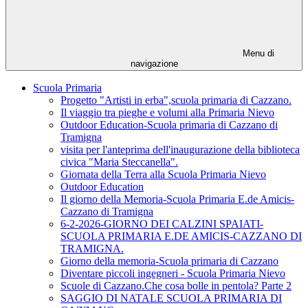
Menu di
navigazione
Scuola Primaria
Progetto "Artisti in erba",scuola primaria di Cazzano.
Il viaggio tra pieghe e volumi alla Primaria Nievo
Outdoor Education-Scuola primaria di Cazzano di
Tramigna
visita per l'anteprima dell'inaugurazione della biblioteca
civica "Maria Steccanella".
Giornata della Terra alla Scuola Primaria Nievo
Outdoor Education
Il giorno della Memoria-Scuola Primaria E.de Amicis-
Cazzano di Tramigna
6-2-2026-GIORNO DEI CALZINI SPAIATI-
SCUOLA PRIMARIA E.DE AMICIS-CAZZANO DI
TRAMIGNA.
Giorno della memoria-Scuola primaria di Cazzano
Diventare piccoli ingegneri - Scuola Primaria Nievo
Scuole di Cazzano.Che cosa bolle in pentola? Parte 2
SAGGIO DI NATALE SCUOLA PRIMARIA DI