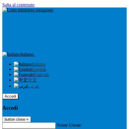
Salta al contenuto
Italiano
Italiano
English
Français
中文
عربى
Accedi
Accedi
button close
×
Nome Utente