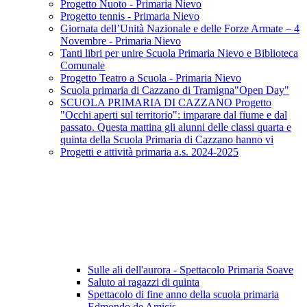
Progetto Nuoto - Primaria Nievo
Progetto tennis - Primaria Nievo
Giornata dell’Unità Nazionale e delle Forze Armate – 4
Novembre - Primaria Nievo
Tanti libri per unire Scuola Primaria Nievo e Biblioteca
Comunale
Progetto Teatro a Scuola - Primaria Nievo
Scuola primaria di Cazzano di Tramigna"Open Day"
SCUOLA PRIMARIA DI CAZZANO Progetto
"Occhi aperti sul territorio": imparare dal fiume e dal
passato. Questa mattina gli alunni delle classi quarta e
quinta della Scuola Primaria di Cazzano hanno vi
Progetti e attività primaria a.s. 2024-2025
Sulle ali dell'aurora - Spettacolo Primaria Soave
Saluto ai ragazzi di quinta
Spettacolo di fine anno della scuola primaria
Edmondo de Amicis