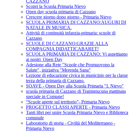
CAZZANO
Scopri la Scuola Primaria Nievo
Open day scuola primaria di Cazzano
Crescere giorno dopo giorno - Primaria Nievo
SCUOLA PRIMARIA DI CAZZANO:AUGURI DI
NATALE IN MUSICA.
Attività di continuità infanzia-primaria: scuole di
Cazzano
SCUOLE DI CAZZANO:GRAZIE ALLA
COMPAGNIA DIDATTICABARET!
SCUOLA PRIMARIA DI CAZZANO: Vi aspettiamo
ai nostri Open Day
Adesione alla Rete "Scuole che Promuovono la
Salute", iniziativa "Merenda Sana"
Lezione di educazione civica in municipio per la classe
terza della primaria di Cazzano.
SOAVE - Open Day alla Scuola Primaria "I. Nievo"
scuola primaria di Cazzano di Tramigna:una mattinata
speciale in Comune!
“Scuole aperte sul territorio”- Primaria Nievo
PROGETTO CLASSI APERTE - Primaria Nievo
Tanti libri per unire Scuola Primaria Nievo e Biblioteca
comunale
Laboratorio di storia - Civiltà del Mediterraneo -
Primaria Nievo