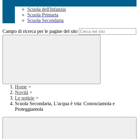
Scuola dell'Infanzia
Scuola Primaria
Scuola Secondaria
Campo di ricerca per le pagine del sito
Home
>
Novità
>
Le notizie
>
Scuola Secondaria, L'acqua è vita: Conosciamola e
Proteggiamola