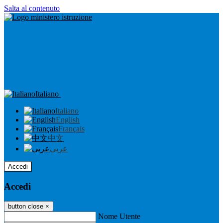
Salta al contenuto
Italiano
Italiano
English
Français
中文
عربى
Accedi
Accedi
button close
×
Nome Utente