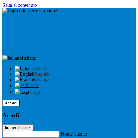
Salta al contenuto
Italiano
Italiano
English
Français
中文
عربى
Accedi
Accedi
button close
×
Nome Utente