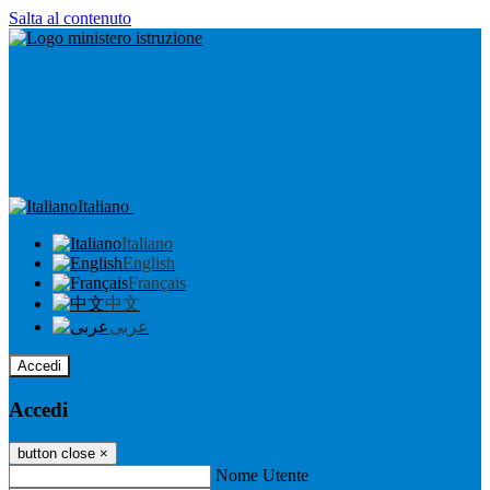
Salta al contenuto
Italiano
Italiano
English
Français
中文
عربى
Accedi
Accedi
button close
×
Nome Utente