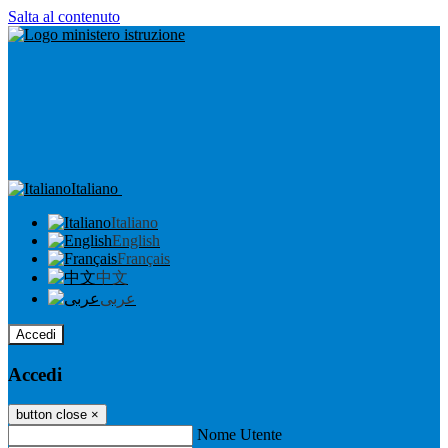
Salta al contenuto
Italiano
Italiano
English
Français
中文
عربى
Accedi
Accedi
button close
×
Nome Utente