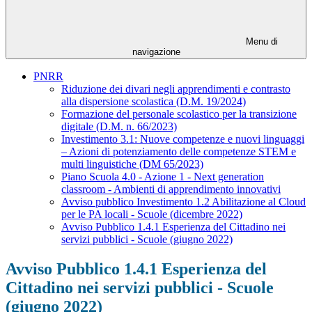
Menu di
navigazione
PNRR
Riduzione dei divari negli apprendimenti e contrasto
alla dispersione scolastica (D.M. 19/2024)
Formazione del personale scolastico per la transizione
digitale (D.M. n. 66/2023)
Investimento 3.1: Nuove competenze e nuovi linguaggi
– Azioni di potenziamento delle competenze STEM e
multi linguistiche (DM 65/2023)
Piano Scuola 4.0 - Azione 1 - Next generation
classroom - Ambienti di apprendimento innovativi
Avviso pubblico Investimento 1.2 Abilitazione al Cloud
per le PA locali - Scuole (dicembre 2022)
Avviso Pubblico 1.4.1 Esperienza del Cittadino nei
servizi pubblici - Scuole (giugno 2022)
Avviso Pubblico 1.4.1 Esperienza del
Cittadino nei servizi pubblici - Scuole
(giugno 2022)