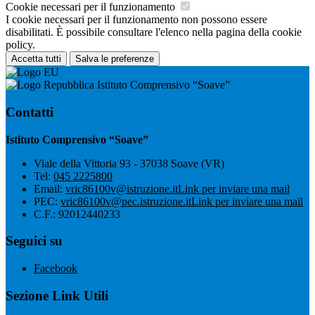
Cookie necessari per il funzionamento
I cookie necessari per il funzionamento non possono essere
disabilitati. È possibile consultare l'elenco nella pagina della cookie
policy.
Accetta tutti
Salva le preferenze
Istituto Comprensivo “Soave”
Contatti
Istituto Comprensivo “Soave”
Viale della Vittoria 93 - 37038 Soave (VR)
Tel:
045 2225800
Email:
vric86100v@istruzione.it
Link per inviare una mail
PEC:
vric86100v@pec.istruzione.it
Link per inviare una mail
C.F.: 92012440233
Seguici su
Facebook
Sezione Link Utili