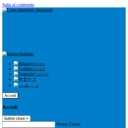
Salta al contenuto
Italiano
Italiano
English
Français
中文
عربى
Accedi
Accedi
button close
×
Nome Utente