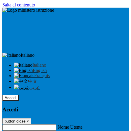
Salta al contenuto
Italiano
Italiano
English
Français
中文
عربى
Accedi
Accedi
button close
×
Nome Utente