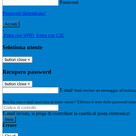
Password
Password dimenticata?
-
Entra con SPID
Entra con CIE
Seleziona utente
button close
×
Recupero password
button close
×
E-mail
Verrà inviato un messaggio all'indirizz
Non hai una e-mail associata al nome utente? Effettua il reset della password tram
E-mail inviata, si prega di controllare la casella di posta elettronica!
Errore