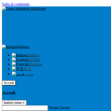
Salta al contenuto
Italiano
Italiano
English
Français
中文
عربى
Accedi
Accedi
button close
×
Nome Utente