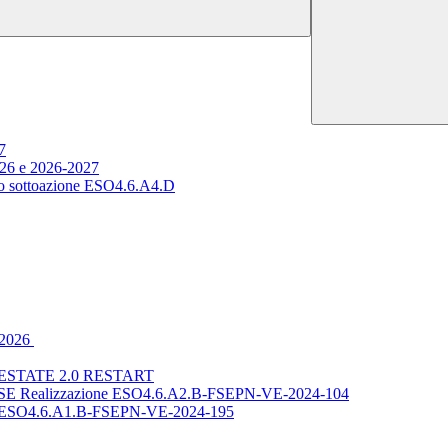
7
026 e 2026-2027
to sottoazione ESO4.6.A4.D
5-2026
STATE 2.0 RESTART
SE Realizzazione ESO4.6.A2.B-FSEPN-VE-2024-104
- ESO4.6.A1.B-FSEPN-VE-2024-195