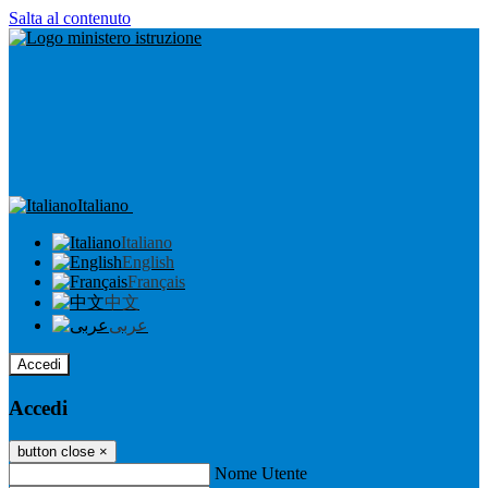
Salta al contenuto
Italiano
Italiano
English
Français
中文
عربى
Accedi
Accedi
button close
×
Nome Utente