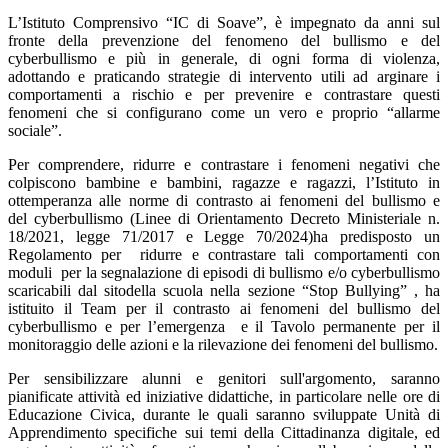
L’Istituto Comprensivo “IC di Soave”, è impegnato da anni sul
fronte della prevenzione del fenomeno del bullismo e del
cyberbullismo e più in generale, di ogni forma di violenza,
adottando e praticando strategie di intervento utili ad arginare i
comportamenti a rischio e per prevenire e contrastare questi
fenomeni che si configurano come un vero e proprio “allarme
sociale”.
Per comprendere, ridurre e contrastare i fenomeni negativi che
colpiscono bambine e bambini, ragazze e ragazzi, l’Istituto in
ottemperanza alle norme di contrasto ai fenomeni del bullismo e
del cyberbullismo (Linee di Orientamento Decreto Ministeriale n.
18/2021, legge 71/2017 e Legge 70/2024)ha predisposto un
Regolamento per
ridurre e contrastare tali comportamenti con
moduli
per la segnalazione di episodi di bullismo e/o cyberbullismo
scaricabili dal sitodella scuola nella sezione “Stop Bullying” , ha
istituito il Team per il contrasto ai fenomeni del bullismo del
cyberbullismo e per l’emergenza
e il Tavolo permanente per il
monitoraggio delle azioni e la rilevazione dei fenomeni del bullismo.
Per sensibilizzare alunni e genitori sull'argomento, saranno
pianificate attività ed iniziative didattiche, in particolare nelle ore di
Educazione Civica, durante le quali saranno sviluppate Unità di
Apprendimento specifiche sui temi della Cittadinanza digitale, ed