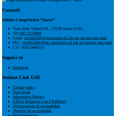
Contatti
Istituto Comprensivo “Soave”
Viale della Vittoria 93 - 37038 Soave (VR)
Tel:
045 2225800
Email:
vric86100v@istruzione.it
Link per inviare una mail
PEC:
vric86100v@pec.istruzione.it
Link per inviare una mail
C.F.: 92012440233
Seguici su
Facebook
Sezione Link Utili
Cookie policy
Note legali
Informativa Privacy
Ufficio Relazioni con il Pubblico
Dichiarazione di accessibilità
Obiettivi di accessibilità
Whistleblowing