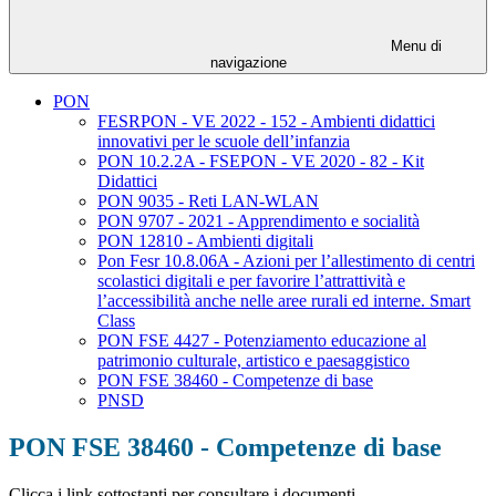
Menu di
navigazione
PON
FESRPON - VE 2022 - 152 - Ambienti didattici
innovativi per le scuole dell’infanzia
PON 10.2.2A - FSEPON - VE 2020 - 82 - Kit
Didattici
PON 9035 - Reti LAN-WLAN
PON 9707 - 2021 - Apprendimento e socialità
PON 12810 - Ambienti digitali
Pon Fesr 10.8.06A - Azioni per l’allestimento di centri
scolastici digitali e per favorire l’attrattività e
l’accessibilità anche nelle aree rurali ed interne. Smart
Class
PON FSE 4427 - Potenziamento educazione al
patrimonio culturale, artistico e paesaggistico
PON FSE 38460 - Competenze di base
PNSD
PON FSE 38460 - Competenze di base
Clicca i link sottostanti per consultare i documenti.