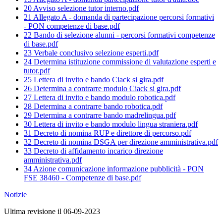
20 Avviso selezione tutor interno.pdf
21 Allegato A - domanda di partecipazione percorsi formativi
- PON competenze di base.pdf
22 Bando di selezione alunni - percorsi formativi competenze
di base.pdf
23 Verbale conclusivo selezione esperti.pdf
24 Determina istituzione commissione di valutazione esperti e
tutor.pdf
25 Lettera di invito e bando Ciack si gira.pdf
26 Determina a contrarre modulo Ciack si gira.pdf
27 Lettera di invito e bando modulo robotica.pdf
28 Determina a contrarre bando robotica.pdf
29 Determina a contrarre bando madrelingua.pdf
30 Lettera di invito e bando modulo lingua straniera.pdf
31 Decreto di nomina RUP e direttore di percorso.pdf
32 Decreto di nomina DSGA per direzione amministrativa.pdf
33 Decreto di affidamento incarico direzione
amministrativa.pdf
34 Azione comunicazione informazione pubblicità - PON
FSE 38460 - Competenze di base.pdf
Notizie
Ultima revisione il 06-09-2023