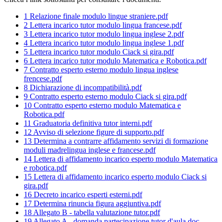
1 Relazione finale modulo lingue straniere.pdf
2 Lettera incarico tutor modulo lingua francese.pdf
3 Lettera incarico tutor modulo lingua inglese 2.pdf
4 Lettera incarico tutor modulo lingua inglese 1.pdf
5 Lettera incarico tutor modulo Ciack si gira.pdf
6 Lettera incarico tutor modulo Matematica e Robotica.pdf
7 Contratto esperto esterno modulo lingua inglese
frencese.pdf
8 Dichiarazione di incompatibilità.pdf
9 Contratto esperto esterno modulo Ciack si gira.pdf
10 Contratto esperto esterno modulo Matematica e
Robotica.pdf
11 Graduatoria definitiva tutor interni.pdf
12 Avviso di selezione figure di supporto.pdf
13 Determina a contrarre affidamento servizi di formazione
moduli madrelingua inglese e francese.pdf
14 Lettera di affidamento incarico esperto modulo Matematica
e robotica.pdf
15 Lettera di affidamento incarico esperto modulo Ciack si
gira.pdf
16 Decreto incarico esperti esterni.pdf
17 Determina rinuncia figura aggiuntiva.pdf
18 Allegato B - tabella valutazione tutor.pdf
19 Allegato A - domanda partecipazione tutor d'aula.doc