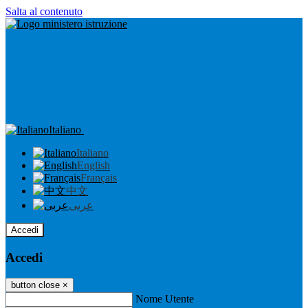
Salta al contenuto
Italiano
Italiano
English
Français
中文
عربى
Accedi
Accedi
button close
×
Nome Utente