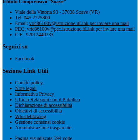
Istituto Comprensivo “Soave”
Viale della Vittoria 93 - 37038 Soave (VR)
Tel:
045 2225800
Email:
vric86100v@istruzione.it
Link per inviare una mail
PEC:
vric86100v@pec.istruzione.it
Link per inviare una mail
C.F.: 92012440233
Seguici su
Facebook
Sezione Link Utili
Cookie policy
Note legali
Informativa Privacy
Ufficio Relazioni con il Pubblico
Dichiarazione di accessibilità
Obiettivi di accessibilità
Whistleblowing
Gestione consensi cookie
Amministrazione trasparente
Pagina visualizzata
599
volte