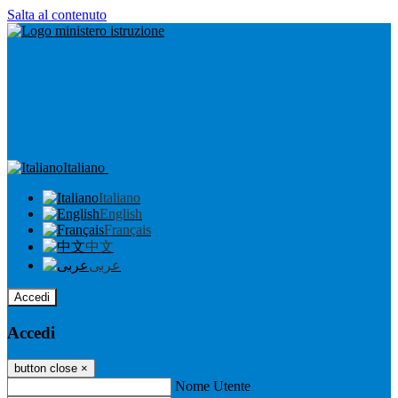
Salta al contenuto
Italiano
Italiano
English
Français
中文
عربى
Accedi
Accedi
button close
×
Nome Utente