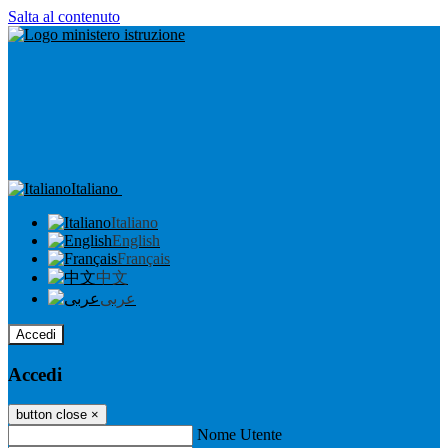
Salta al contenuto
Italiano
Italiano
English
Français
中文
عربى
Accedi
Accedi
button close
×
Nome Utente