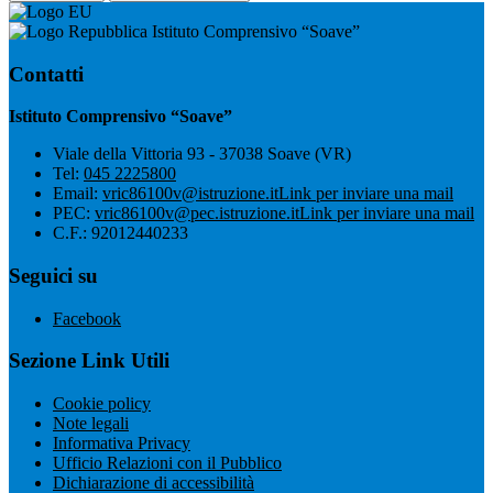
Istituto Comprensivo “Soave”
Contatti
Istituto Comprensivo “Soave”
Viale della Vittoria 93 - 37038 Soave (VR)
Tel:
045 2225800
Email:
vric86100v@istruzione.it
Link per inviare una mail
PEC:
vric86100v@pec.istruzione.it
Link per inviare una mail
C.F.: 92012440233
Seguici su
Facebook
Sezione Link Utili
Cookie policy
Note legali
Informativa Privacy
Ufficio Relazioni con il Pubblico
Dichiarazione di accessibilità