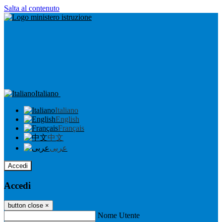
Salta al contenuto
Italiano
Italiano
English
Français
中文
عربى
Accedi
Accedi
button close
×
Nome Utente