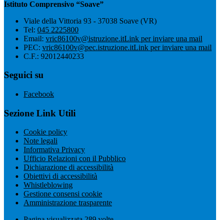
Istituto Comprensivo “Soave”
Viale della Vittoria 93 - 37038 Soave (VR)
Tel:
045 2225800
Email:
vric86100v@istruzione.it
Link per inviare una mail
PEC:
vric86100v@pec.istruzione.it
Link per inviare una mail
C.F.: 92012440233
Seguici su
Facebook
Sezione Link Utili
Cookie policy
Note legali
Informativa Privacy
Ufficio Relazioni con il Pubblico
Dichiarazione di accessibilità
Obiettivi di accessibilità
Whistleblowing
Gestione consensi cookie
Amministrazione trasparente
Pagina visualizzata
289
volte