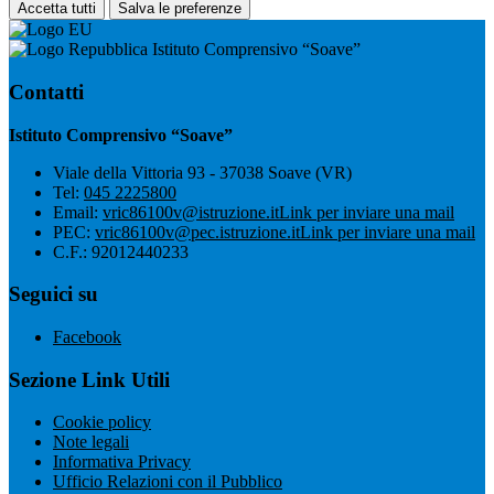
Accetta tutti
Salva le preferenze
Istituto Comprensivo “Soave”
Contatti
Istituto Comprensivo “Soave”
Viale della Vittoria 93 - 37038 Soave (VR)
Tel:
045 2225800
Email:
vric86100v@istruzione.it
Link per inviare una mail
PEC:
vric86100v@pec.istruzione.it
Link per inviare una mail
C.F.: 92012440233
Seguici su
Facebook
Sezione Link Utili
Cookie policy
Note legali
Informativa Privacy
Ufficio Relazioni con il Pubblico