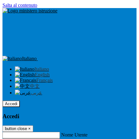
Salta al contenuto
Italiano
Italiano
English
Français
中文
عربى
Accedi
Accedi
button close
×
Nome Utente