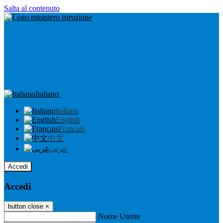
Salta al contenuto
Italiano
Italiano
English
Français
中文
عربى
Accedi
Accedi
button close
×
Nome Utente