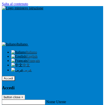
Salta al contenuto
Italiano
Italiano
English
Français
中文
عربى
Accedi
Accedi
button close
×
Nome Utente