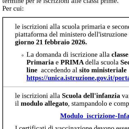
termine per le iscrizioni alle classi prime.
Per cui:
le iscrizioni alla scuola primaria e secon
piattaforma del ministero dell'istruzione
giorno 21 febbraio 2026.
La domanda di iscrizione alla
class
Primaria
e
PRIMA
della scuola
Se
line
accedendo al
sito ministeriale
https://unica.istruzione.gov.it/port
le iscrizioni alla
Scuola dell'infanzia
van
il
modulo allegato
, stampandolo e comp
Modulo_iscrizione-Inf
I certificati di vaccinazione devono esse