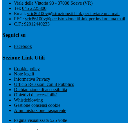
Viale della Vittoria 93 - 37038 Soave (VR)
Tel:
045 2225800
Email:
vric86100v@istruzione.it
Link per inviare una mail
PEC:
vric86100v@pec.istruzione.it
Link per inviare una mail
C.F.: 92012440233
Seguici su
Facebook
Sezione Link Utili
Cookie policy
Note legali
Informativa Privacy
Ufficio Relazioni con il Pubblico
Dichiarazione di accessibilità
Obiettivi di accessibilità
Whistleblowing
Gestione consensi cookie
Amministrazione trasparente
Pagina visualizzata
525
volte