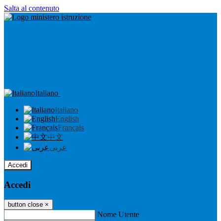
Salta al contenuto
Italiano
Italiano
English
Français
中文
عربى
Accedi
Accedi
button close
×
Nome Utente