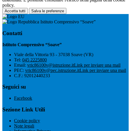
policy.
Accetta tutti
Salva le preferenze
Istituto Comprensivo “Soave”
Contatti
Istituto Comprensivo “Soave”
Viale della Vittoria 93 - 37038 Soave (VR)
Tel:
045 2225800
Email:
vric86100v@istruzione.it
Link per inviare una mail
PEC:
vric86100v@pec.istruzione.it
Link per inviare una mail
C.F.: 92012440233
Seguici su
Facebook
Sezione Link Utili
Cookie policy
Note legali