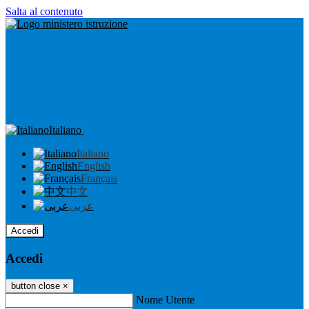
Salta al contenuto
Italiano
Italiano
English
Français
中文
عربى
Accedi
Accedi
button close
×
Nome Utente