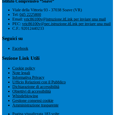
Istituto Comprensivo “Soave”
Viale della Vittoria 93 - 37038 Soave (VR)
Tel:
045 2225800
Email:
vric86100v@istruzione.it
Link per inviare una mail
PEC:
vric86100v@pec.istruzione.it
Link per inviare una mail
C.F.: 92012440233
Seguici su
Facebook
Sezione Link Utili
Cookie policy
Note legali
Informativa Privacy
Ufficio Relazioni con il Pubblico
Dichiarazione di accessibilità
Obiettivi di accessibilità
Whistleblowing
Gestione consensi cookie
Amministrazione trasparente
Pagina visualizzata
183
volte