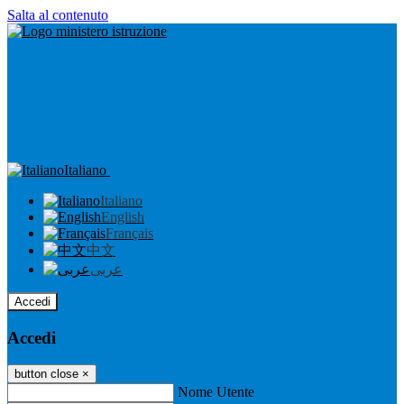
Salta al contenuto
Italiano
Italiano
English
Français
中文
عربى
Accedi
Accedi
button close
×
Nome Utente