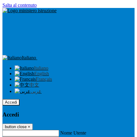
Salta al contenuto
Italiano
Italiano
English
Français
中文
عربى
Accedi
Accedi
button close
×
Nome Utente