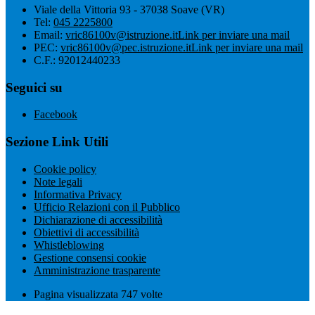
Viale della Vittoria 93 - 37038 Soave (VR)
Tel:
045 2225800
Email:
vric86100v@istruzione.it
Link per inviare una mail
PEC:
vric86100v@pec.istruzione.it
Link per inviare una mail
C.F.: 92012440233
Seguici su
Facebook
Sezione Link Utili
Cookie policy
Note legali
Informativa Privacy
Ufficio Relazioni con il Pubblico
Dichiarazione di accessibilità
Obiettivi di accessibilità
Whistleblowing
Gestione consensi cookie
Amministrazione trasparente
Pagina visualizzata
747
volte