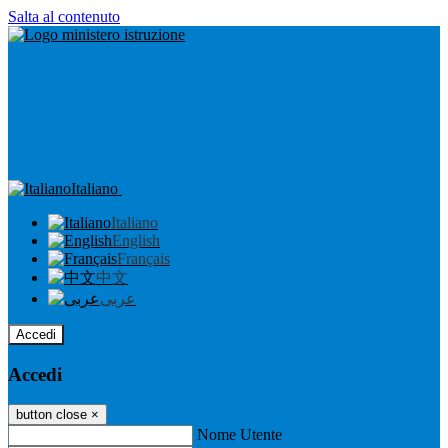
Salta al contenuto
Italiano
Italiano
English
Français
中文
عربى
Accedi
Accedi
button close
×
Nome Utente