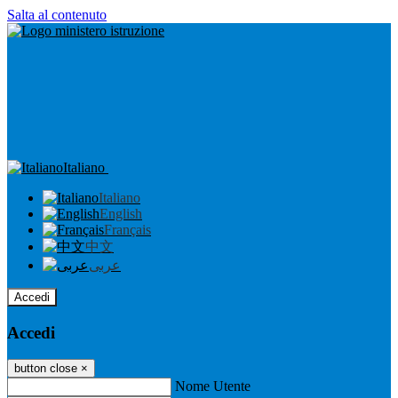
Salta al contenuto
Italiano
Italiano
English
Français
中文
عربى
Accedi
Accedi
button close
×
Nome Utente