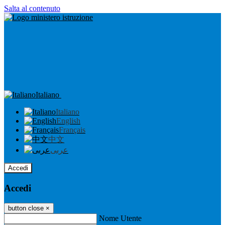
Salta al contenuto
Italiano
Italiano
English
Français
中文
عربى
Accedi
Accedi
button close
×
Nome Utente