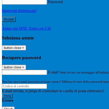
Password
Password dimenticata?
-
Entra con SPID
Entra con CIE
Seleziona utente
button close
×
Recupero password
button close
×
E-mail
Verrà inviato un messaggio all'indirizz
Non hai una e-mail associata al nome utente? Effettua il reset della password tram
E-mail inviata, si prega di controllare la casella di posta elettronica!
Errore