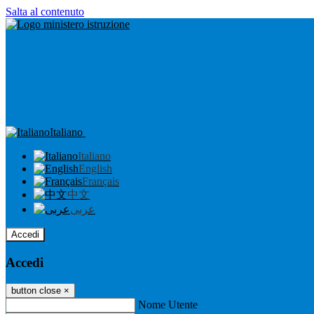
Salta al contenuto
Italiano
Italiano
English
Français
中文
عربى
Accedi
Accedi
button close
×
Nome Utente