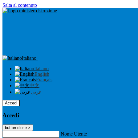
Salta al contenuto
Italiano
Italiano
English
Français
中文
عربى
Accedi
Accedi
button close
×
Nome Utente