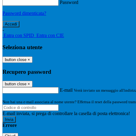
Password
Password dimenticata?
-
Entra con SPID
Entra con CIE
Seleziona utente
button close
×
Recupero password
button close
×
E-mail
Verrà inviato un messaggio all'indirizz
Non hai una e-mail associata al nome utente? Effettua il reset della password tram
E-mail inviata, si prega di controllare la casella di posta elettronica!
Errore