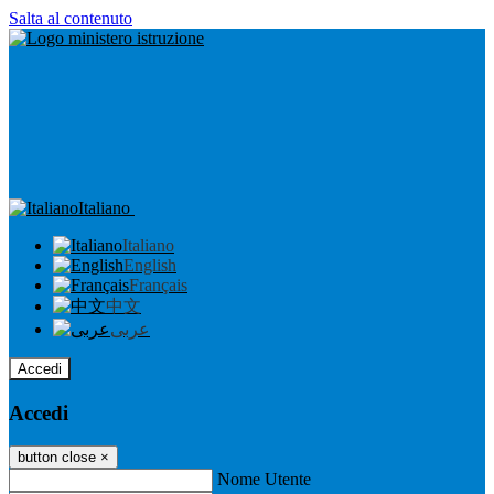
Salta al contenuto
Italiano
Italiano
English
Français
中文
عربى
Accedi
Accedi
button close
×
Nome Utente