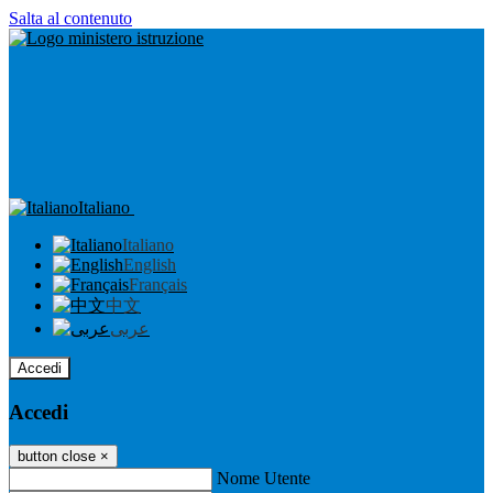
Salta al contenuto
Italiano
Italiano
English
Français
中文
عربى
Accedi
Accedi
button close
×
Nome Utente