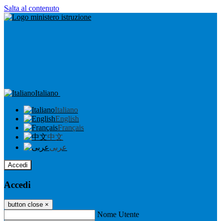
Salta al contenuto
Italiano
Italiano
English
Français
中文
عربى
Accedi
Accedi
button close
×
Nome Utente