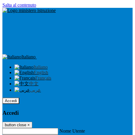
Salta al contenuto
Italiano
Italiano
English
Français
中文
عربى
Accedi
Accedi
button close
×
Nome Utente