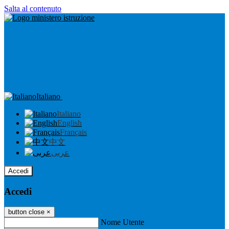
Salta al contenuto
Italiano
Italiano
English
Français
中文
عربى
Accedi
Accedi
button close
×
Nome Utente