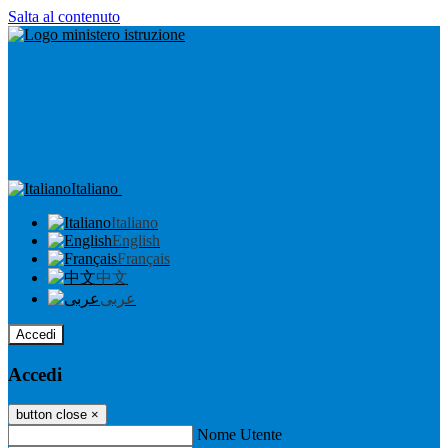
Salta al contenuto
Italiano
Italiano
English
Français
中文
عربى
Accedi
Accedi
button close
×
Nome Utente