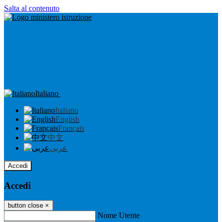
Salta al contenuto
Italiano
Italiano
English
Français
中文
عربى
Accedi
Accedi
button close
×
Nome Utente