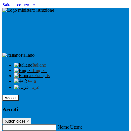
Salta al contenuto
Italiano
Italiano
English
Français
中文
عربى
Accedi
Accedi
button close
×
Nome Utente