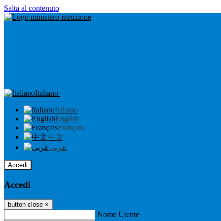
Salta al contenuto
Italiano
Italiano
English
Français
中文
عربى
Accedi
Accedi
button close
×
Nome Utente