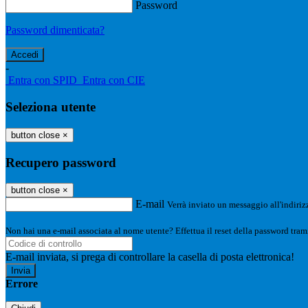
Password
Password dimenticata?
-
Entra con SPID
Entra con CIE
Seleziona utente
button close
×
Recupero password
button close
×
E-mail
Verrà inviato un messaggio all'indirizz
Non hai una e-mail associata al nome utente? Effettua il reset della password tram
E-mail inviata, si prega di controllare la casella di posta elettronica!
Errore