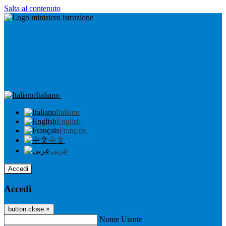
Salta al contenuto
Italiano
Italiano
English
Français
中文
عربى
Accedi
Accedi
button close
×
Nome Utente