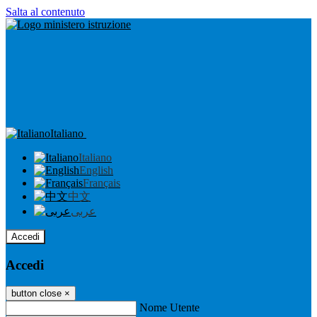
Salta al contenuto
Italiano
Italiano
English
Français
中文
عربى
Accedi
Accedi
button close
×
Nome Utente