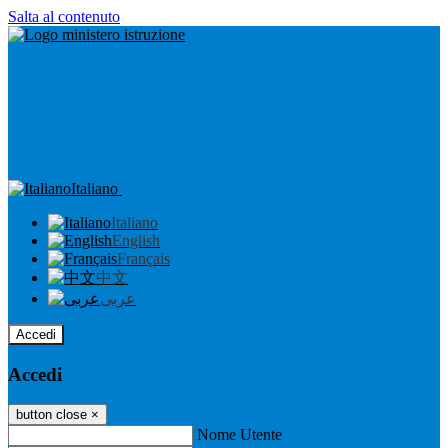
Salta al contenuto
Italiano
Italiano
English
Français
中文
عربى
Accedi
Accedi
button close
×
Nome Utente