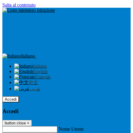
Salta al contenuto
Italiano
Italiano
English
Français
中文
عربى
Accedi
Accedi
button close
×
Nome Utente