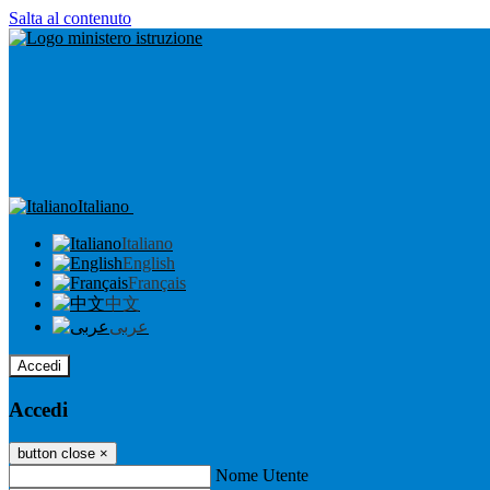
Salta al contenuto
Italiano
Italiano
English
Français
中文
عربى
Accedi
Accedi
button close
×
Nome Utente