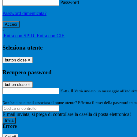
Password
Password dimenticata?
-
Entra con SPID
Entra con CIE
Seleziona utente
button close
×
Recupero password
button close
×
E-mail
Verrà inviato un messaggio all'indirizz
Non hai una e-mail associata al nome utente? Effettua il reset della password tram
E-mail inviata, si prega di controllare la casella di posta elettronica!
Errore