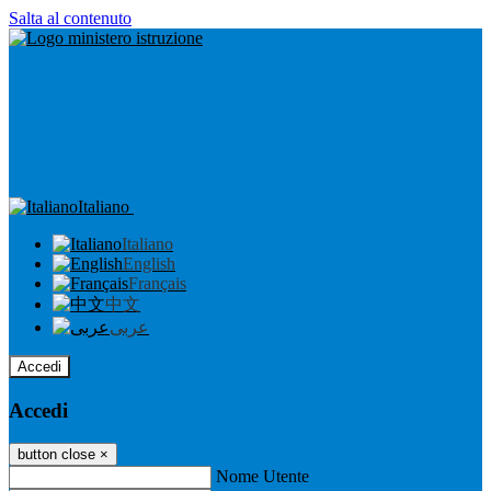
Salta al contenuto
Italiano
Italiano
English
Français
中文
عربى
Accedi
Accedi
button close
×
Nome Utente